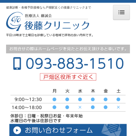
健康診断・各種予防接種なら戸畑駅近くの後藤クリニックまで
HOME
お知らせ
患者さまへ
一般内科
小児内科・外科
リハビリテーション科
生活習慣病
睡眠時無呼吸症候群
禁煙外来
物忘れ外来