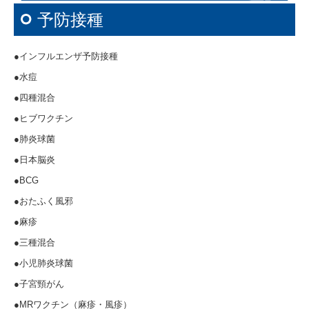
ご高齢の方・ご家族の方へ
予防接種
在宅医療
●インフルエンザ予防接種
健康診断
●水痘
予防接種
●四種混合
当院の特徴
●ヒブワクチン
●肺炎球菌
アクセス・医療概要
●日本脳炎
地域医療連携
●BCG
院長紹介
●おたふく風邪
●麻疹
料金
●三種混合
届出一覧
●小児肺炎球菌
●子宮頸がん
●MRワクチン（麻疹・風疹）