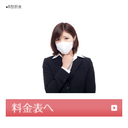
●B型肝炎