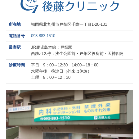
所在地
福岡県北九州市戸畑区千防一丁目1-20-101
電話番号
093-883-1510
最寄駅
JR鹿児島本線：戸畑駅
西鉄バス停：浅生公園前・戸畑区役所前・天神四角
診療時間
平日 9：00～12:30 14:00～18：00
水曜午後 往診日（外来は休診）
土曜 9：00～12：30