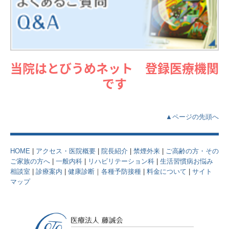
当院はとびうめネット 登録医療機関
です
▲ページの先頭へ
HOME
|
アクセス・医院概要
|
院長紹介
|
禁煙外来
|
ご高齢の方・その
ご家族の方へ
|
一般内科
|
リハビリテーション科
|
生活習慣病お悩み
相談室
|
診療案内
|
健康診断
｜
各種予防接種
|
料金について
|
サイト
マップ