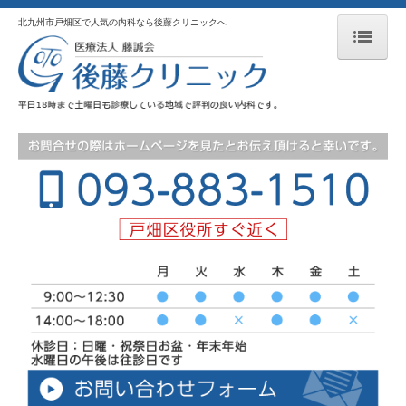
北九州市戸畑区で人気の内科なら後藤クリニックへ
HOME
お知らせ
患者さまへ
一般内科
小児内科・外科
リハビリテーション科
生活習慣病
睡眠時無呼吸症候群
禁煙外来
物忘れ外来