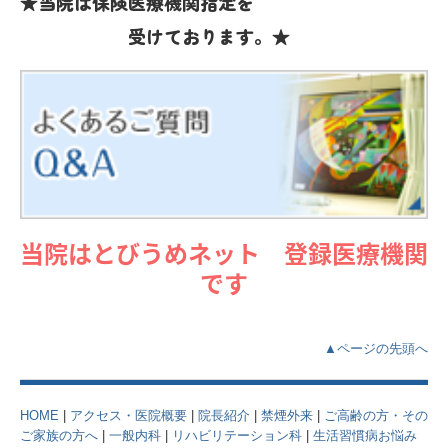
★当院は保険医療機関指定を
受けております。★
当院はとびうめネット 登録医療機関
です
▲ページの先頭へ
HOME
|
アクセス・医院概要
|
院長紹介
|
禁煙外来
|
ご高齢の方・その
ご家族の方へ
|
一般内科
|
リハビリテーション科
|
生活習慣病お悩み