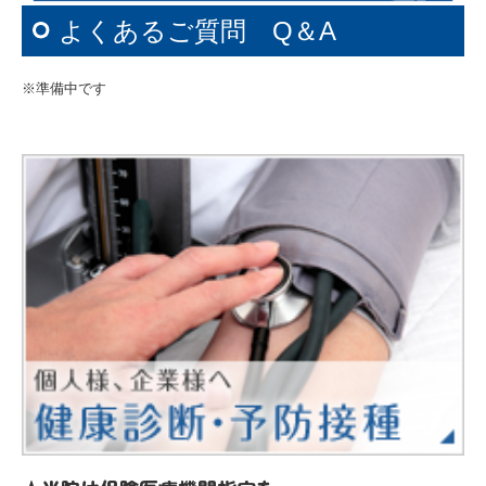
ご高齢の方・ご家族の方へ
よくあるご質問 Q＆A
在宅医療
※準備中です
健康診断
予防接種
当院の特徴
アクセス・医療概要
地域医療連携
院長紹介
料金
届出一覧