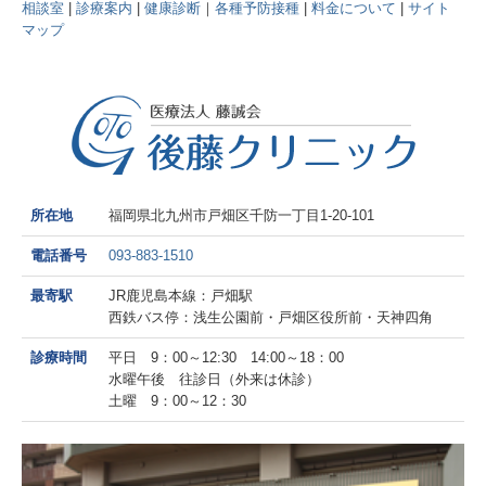
相談室
|
診療案内
|
健康診断
｜
各種予防接種
|
料金について
|
サイト
マップ
所在地
福岡県北九州市戸畑区千防一丁目1-20-101
電話番号
093-883-1510
最寄駅
JR鹿児島本線：戸畑駅
西鉄バス停：浅生公園前・戸畑区役所前・天神四角
診療時間
平日 9：00～12:30 14:00～18：00
水曜午後 往診日（外来は休診）
土曜 9：00～12：30